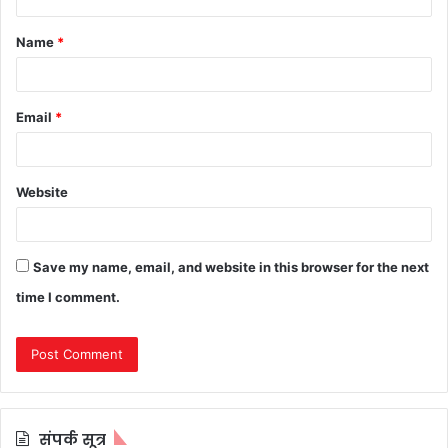
t
Name
*
*
Email
*
Website
Save my name, email, and website in this browser for the next
time I comment.
संपर्क सूत्र