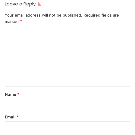
Leave a Reply
Your email address will not be published.
Required fields are
marked
*
C
o
m
m
e
n
t
Name
*
*
Email
*