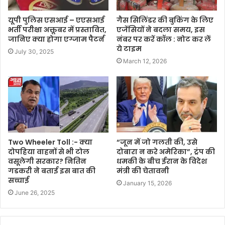
यूपी पुलिस एसआई – एएसआई
गैस सिलिंडर की बुकिंग के लिए
भर्ती परीक्षा अक्तूबर में प्रस्तावित,
एजेंसियों ने बदला समय, इस
जानिए क्या होगा एग्जाम पैटर्न
नंबर पर करें कॉल : नोट कर लें
ये टाइम
July 30, 2025
March 12, 2026
Two Wheeler Toll :- क्या
“जून में जो गलती की, उसे
दोपहिया वाहनों से भी टोल
दोबारा न करे अमेरिका”, ट्रंप की
वसूलेगी सरकार? नितिन
धमकी के बीच ईरान के विदेश
गडकरी ने बताई इस बात की
मंत्री की चेतावनी
सच्चाई
January 15, 2026
June 26, 2025