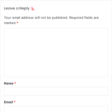
Leave a Reply
Your email address will not be published.
Required fields are
marked
*
C
o
m
m
e
n
t
Name
*
*
Email
*