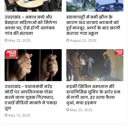
उत्तराखंड – अनाथ बच्चे और
स्यानाचट्टी में बनी झील के
बेसहारा महिलाओं को मिलेगा
कारण 150 छात्राएं भटकने को
अपना घर, ऐसे होगी आलंबन
हुई मजबूर, अलर्ट के बाद खाली
गांव की संरचना
कराया गया स्कूल
May 23, 2025
August 23, 2025
उत्तराखंड:- प्रधानमंत्री नरेंद्र
रूड़की सिविल अस्पताल की
मोदी पर आपत्तिजनक पोस्ट
डायलिसिस यूनिट के स्टोर रूम
करने वाला युवक गिरफ्तार,
में लगी आग, हर तरफ फैला
एआई वीडियो मामले ने पकड़ा
धुआं, मचा हड़कंप
तूल
May 23, 2025
May 13, 2025