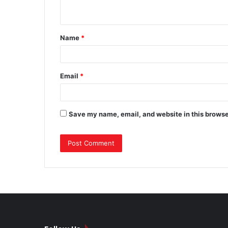
n
t
Name
*
*
Email
*
Save my name, email, and website in this browse