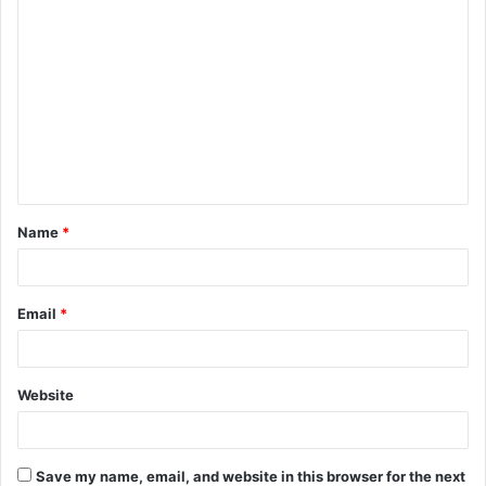
C
o
m
m
e
n
t
Name
*
*
Email
*
Website
Save my name, email, and website in this browser for the next