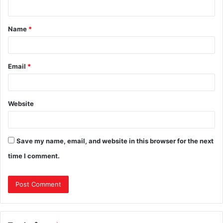
n
t
Name
*
*
Email
*
Website
Save my name, email, and website in this browser for the next
time I comment.