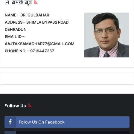
संपर्क सूत्र
NAME – DR. GULBAHAR
ADDRESS – SHIMLA BYPASS ROAD
DEHRADUN
EMAIL ID –
AAJTAKSAMACHAR77@GMAIL.COM
PHONE NO. – 9719447357
Follow Us
Follow Us On Facebook