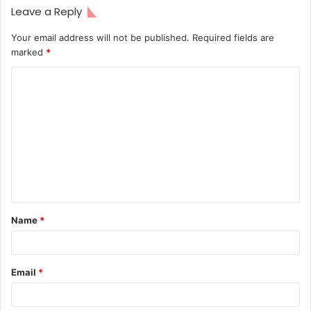
Leave a Reply
Your email address will not be published.
Required fields are
marked
*
C
o
m
m
e
n
t
Name
*
*
Email
*