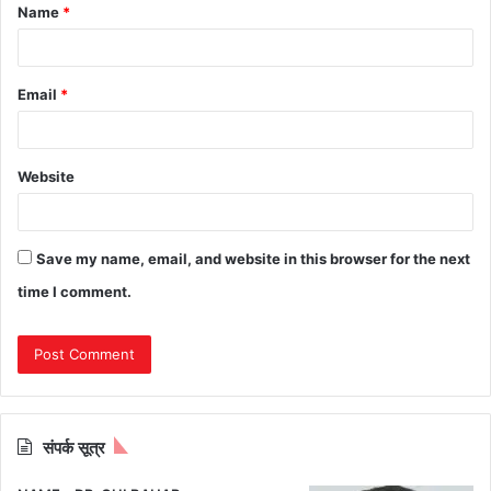
Name
*
*
Email
*
Website
Save my name, email, and website in this browser for the next
time I comment.
संपर्क सूत्र