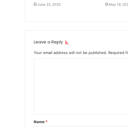
June 23, 2025
May 19, 20
Leave a Reply
Your email address will not be published.
Required f
C
o
m
m
e
n
t
Name
*
*