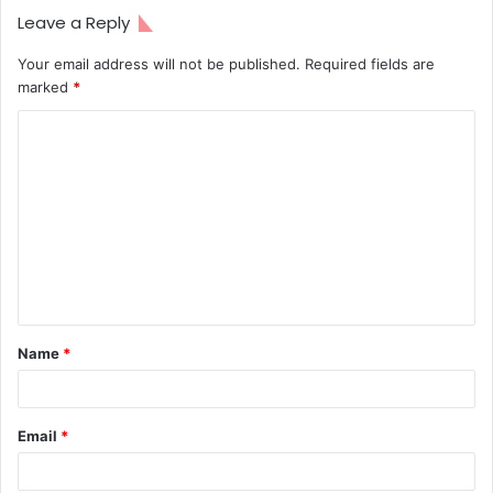
Leave a Reply
Your email address will not be published.
Required fields are
marked
*
C
o
m
m
e
n
t
Name
*
*
Email
*