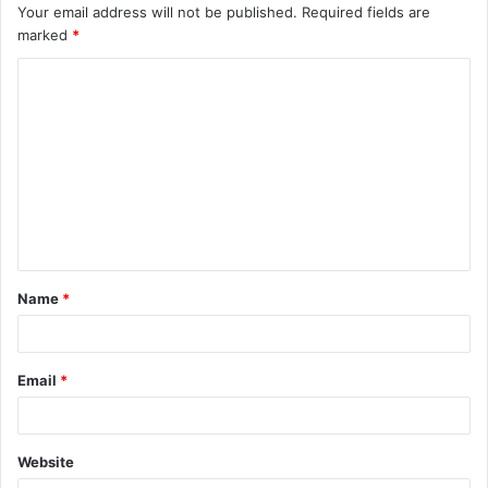
Your email address will not be published.
Required fields are
marked
*
C
o
m
m
e
n
t
Name
*
*
Email
*
Website