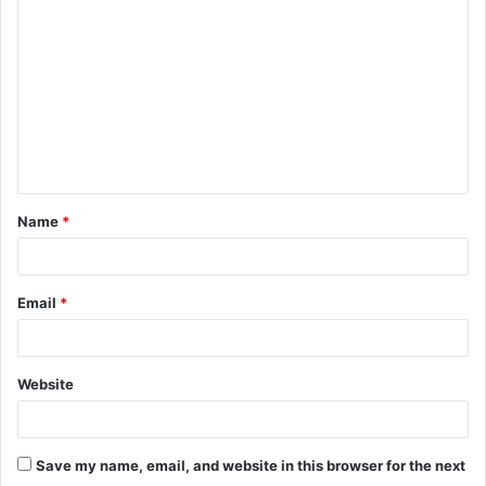
o
m
m
e
n
t
Name
*
*
Email
*
Website
Save my name, email, and website in this browser for the next