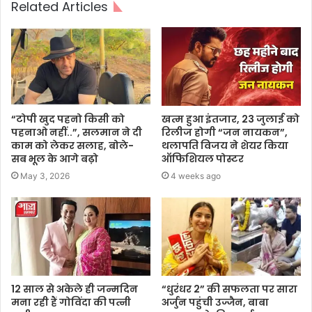
Related Articles
“टोपी खुद पहनो किसी को
खत्म हुआ इंतजार, 23 जुलाई को
पहनाओ नहीं..”, सलमान ने दी
रिलीज होगी “जन नायकन”,
काम को लेकर सलाह, बोले-
थलापति विजय ने शेयर किया
सब भूल के आगे बढ़ो
ऑफिशियल पोस्टर
May 3, 2026
4 weeks ago
12 साल से अकेले ही जन्मदिन
“धुरंधर 2” की सफलता पर सारा
मना रही हैं गोविंदा की पत्नी
अर्जुन पहुंची उज्जैन, बाबा