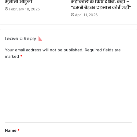
सुनीता आहुजा
महाकाल के किए दर्शन, कहा –
“इससे बेहतर एहसास कोई नहीं”
February 18, 2025
April 11, 2026
Leave a Reply
Your email address will not be published.
Required fields are
marked
*
C
o
m
m
e
n
t
Name
*
*