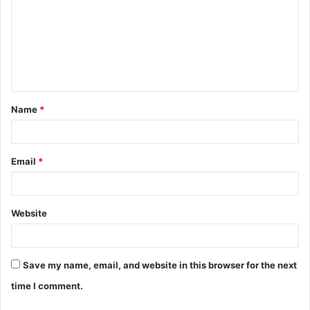
m
m
e
n
t
Name
*
*
Email
*
Website
Save my name, email, and website in this browser for the next
time I comment.