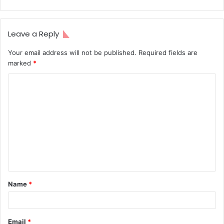
Leave a Reply
Your email address will not be published.
Required fields are
marked
*
C
o
m
m
e
n
t
Name
*
*
Email
*