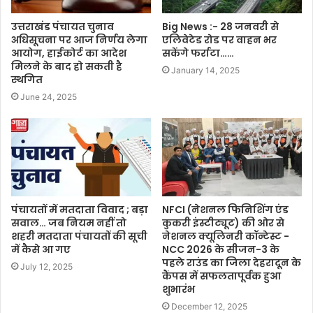
उत्तराखंड पंचायत चुनाव
Big News :- 28 जनवरी से
अधिसूचना पर आज निर्णय लेगा
एलिवेटेड रोड पर वाहन भर
आयोग, हाईकोर्ट का आदेश
सकेंगे फर्राटा……
मिलने के बाद हो सकती है
January 14, 2025
स्थगित
June 24, 2025
पंचायतों में मतदाता विवाद ; बड़ा
NFCI (नेशनल फिनिशिंग एंड
सवाल… जब नियम नहीं तो
कुकरी इंस्टीट्यूट) की ओर से
शहरी मतदाता पंचायतों की सूची
नेशनल क्यूलिनरी कॉन्टेस्ट -
में कैसे आ गए
NCC 2026 के सीजन-3 के
पहले राउंड का जिला देहरादून के
July 12, 2025
कैंपस में सफलतापूर्वक हुआ
शुभारंभ
December 12, 2025