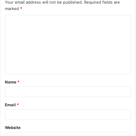
Your email address will not be published.
Required fields are
marked
*
C
o
m
m
e
n
t
Name
*
*
Email
*
Website