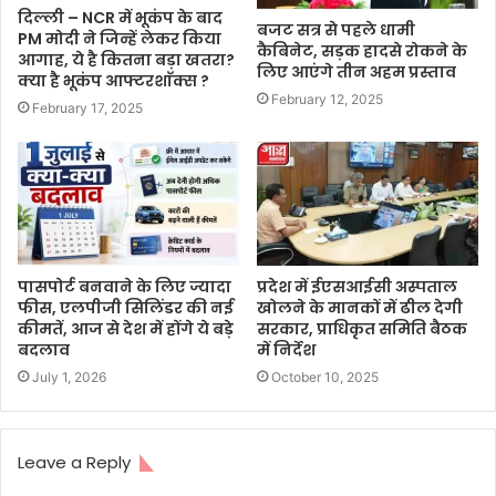
दिल्ली – NCR में भूकंप के बाद
बजट सत्र से पहले धामी
PM मोदी ने जिन्हें लेकर किया
कैबिनेट, सड़क हादसे रोकने के
आगाह, ये है कितना बड़ा खतरा?
लिए आएंगे तीन अहम प्रस्ताव
क्या है भूकंप आफ्टरशाॅक्स ?
February 12, 2025
February 17, 2025
पासपोर्ट बनवाने के लिए ज्यादा
प्रदेश में ईएसआईसी अस्पताल
फीस, एलपीजी सिलिंडर की नई
खोलने के मानकों में ढील देगी
कीमतें, आज से देश में होंगे ये बड़े
सरकार, प्राधिकृत समिति बैठक
बदलाव
में निर्देश
July 1, 2026
October 10, 2025
Leave a Reply