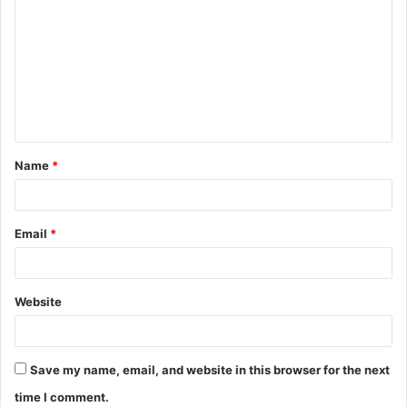
o
m
m
e
n
t
Name
*
*
Email
*
Website
Save my name, email, and website in this browser for the next
time I comment.