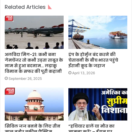
Related Articles
अलविदा मिग-21: कभी बना
ट्रंप के होर्मुज बंद करने की
गेमचेंजर तो कभी उड़ता ताबूत के
चेतावनी के बीच भारत पहुंचे
नाम से हुआ बदनाम… लड़ाकू
ईरानी क्रूड के जहाज
विमान के सफर की पूरी कहानी
April 13, 2026
September 26, 2025
सिविल जज बनने के लिए तीन
“हथियार डालें या मौत का
साल बतौर वकील प्रैक्टिस
सामना करें” – ईरान पर