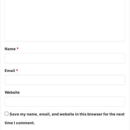
m
m
e
n
t
Name
*
*
Email
*
Website
Save my name, email, and website in this browser for the next
time I comment.