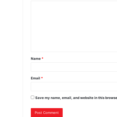
C
o
m
m
e
n
t
Name
*
*
Email
*
Save my name, email, and website in this browse