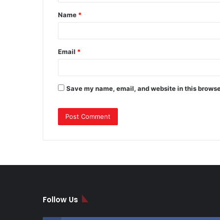
t
Name
*
*
Email
*
Save my name, email, and website in this browse
Follow Us