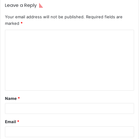
Leave a Reply
Your email address will not be published.
Required fields are
marked
*
C
o
m
m
e
n
t
Name
*
*
Email
*