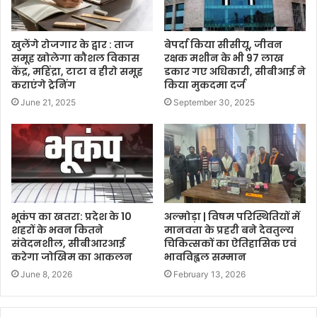
खुलेंगे रोजगार के द्वार : ताज
बेपर्दा किया सीसीयू, जीवन
समूह खोलेगा कौशल विकास
रक्षक मशीन के भी 97 लाख
केंद्र, महिंद्रा, टाटा व हीरो समूह
डकार गए अधिकारी, सीबीआई ने
कराएंगे ट्रेनिंग
किया मुकदमा दर्ज
June 21, 2025
September 30, 2025
भूकंप का खतरा: प्रदेश के 10
अल्मोड़ा | विषम परिस्थितियों में
शहरों के भवन कितने
मानवता के प्रहरी बने देवतुल्य
संवेदनशील, सीबीआरआई
चिकित्सकों का ऐतिहासिक एवं
करेगा जोखिम का आकलन
भावविह्वल सम्मान
June 8, 2026
February 13, 2026