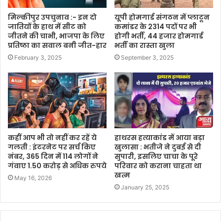
मिल्कीपुर उपचुनाव :- इन दो
यूपी होमगार्ड संगठन में प्लाटून
जातियों के हाथ में सीट को
कमांडर के 2314 पदों पर भी
जीतने की चाभी, भाजपा के लिए
होगी भर्ती, 44 हजार होमगार्ड
प्रतिष्ठा का सवाल बनी जीत-हार
भर्ती का रास्ता खुला
February 3, 2025
September 3, 2025
कहीं आप भी तो नहीं कर रहें ये
हाथरस हत्याकांड में आया बड़ा
गलती : इंटरनेट पर सर्च किए
खुलासा : भतीजे ने दुबई से दी
नंबर, 365 दिन में 114 लोगों ने
सुपारी, इसलिए चाचा के पूरे
गंवाए 1.50 करोड़ से अधिक रुपये
परिवार को कराना चाहता था
खत्म
May 16, 2026
January 25, 2025