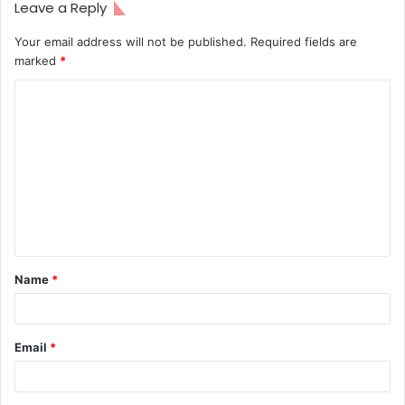
Leave a Reply
Your email address will not be published.
Required fields are
marked
*
C
o
m
m
e
n
t
Name
*
*
Email
*