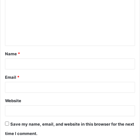
m
m
e
n
t
Name
*
*
Email
*
Website
Save my name, email, and website in this browser for the next
time I comment.