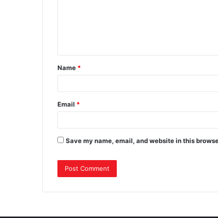
m
e
n
t
Name
*
*
Email
*
Save my name, email, and website in this browse