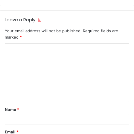
Leave a Reply
Your email address will not be published.
Required fields are
marked
*
C
o
m
m
e
n
t
Name
*
*
Email
*