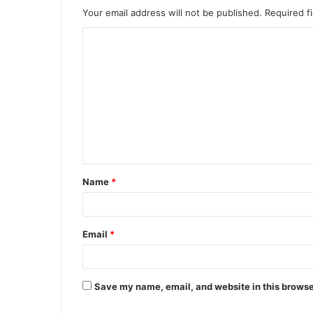
Your email address will not be published.
Required f
C
o
m
m
e
n
t
Name
*
*
Email
*
Save my name, email, and website in this browse