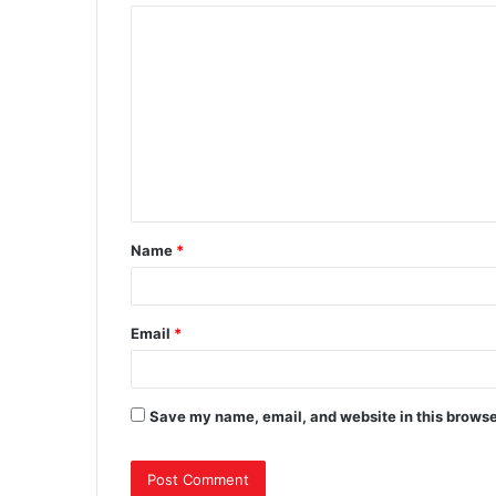
C
o
m
m
e
n
t
Name
*
*
Email
*
Save my name, email, and website in this browse