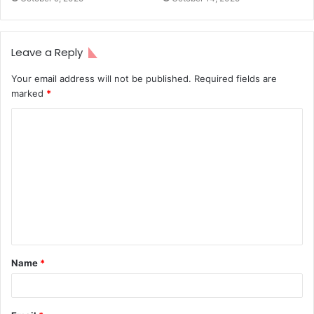
Leave a Reply
Your email address will not be published.
Required fields are
marked
*
C
o
m
m
e
n
t
Name
*
*