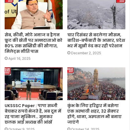
सेब, कीवी, मोटे अनाज व ड्रैगन
चार दिसंबर से बदलेगा मौसम,
फ्रूट की खेती पर अन्नदाताओ को
बारिश-बर्फबारी के आसार, प्रदेश
80% तक सब्सिडी की सौगात,
भर में सूखी ठंड कर रही परेशान
मिलेट्स नीति पास
December 2, 2025
April 16, 2025
UKSSSC Paper : पापा सब्जी
कुंभ के लिए हरिद्वार में बसेगा
बेचकर रुपये भेजते हैं, अब दून में
एक अस्थायी शहर, 32 सेक्टर
रह पाना मुश्किल… सुनकर
होंगे, थाना, अस्पताल भी बनाए
छलक आई अध्यक्ष की आंखें
जाएंगे
October 9, 2025
October 14, 2025