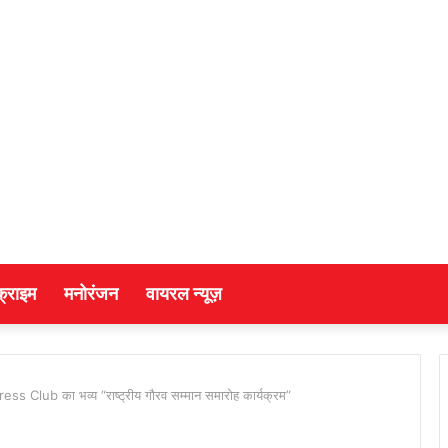
क्राइम
मनोरंजन
वायरल न्यूज़
ress Club का भव्य “राष्ट्रीय गौरव सम्मान समारोह कार्यक्रम”