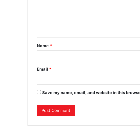
m
m
e
n
t
Name
*
*
Email
*
Save my name, email, and website in this browse