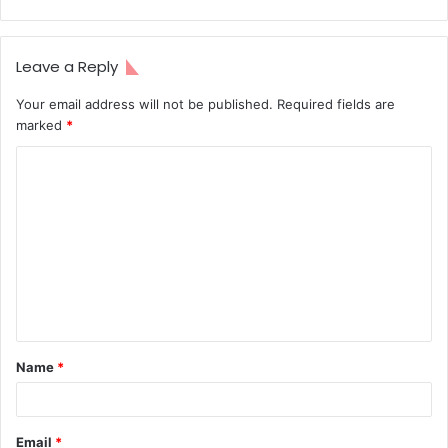
Leave a Reply
Your email address will not be published.
Required fields are
marked
*
C
o
m
m
e
n
t
Name
*
*
Email
*