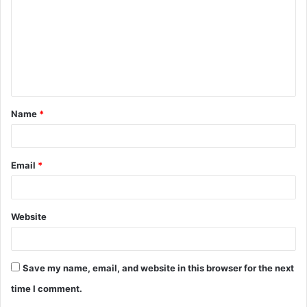
m
m
e
n
t
Name
*
*
Email
*
Website
Save my name, email, and website in this browser for the next
time I comment.