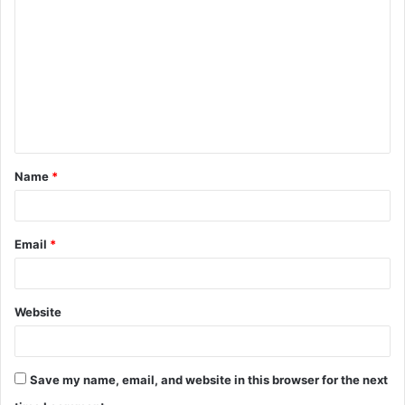
o
m
m
e
n
t
Name
*
*
Email
*
Website
Save my name, email, and website in this browser for the next