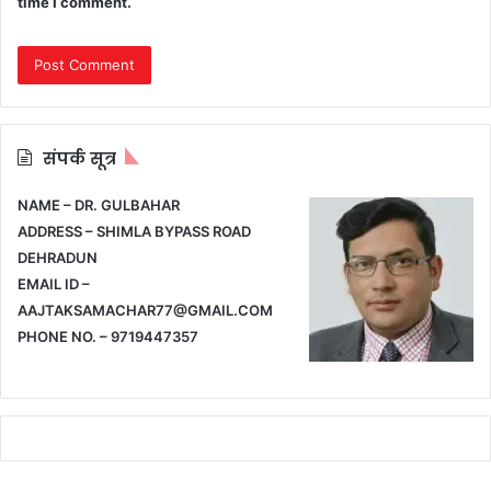
time I comment.
संपर्क सूत्र
NAME – DR. GULBAHAR
ADDRESS – SHIMLA BYPASS ROAD
DEHRADUN
EMAIL ID –
AAJTAKSAMACHAR77@GMAIL.COM
PHONE NO. – 9719447357