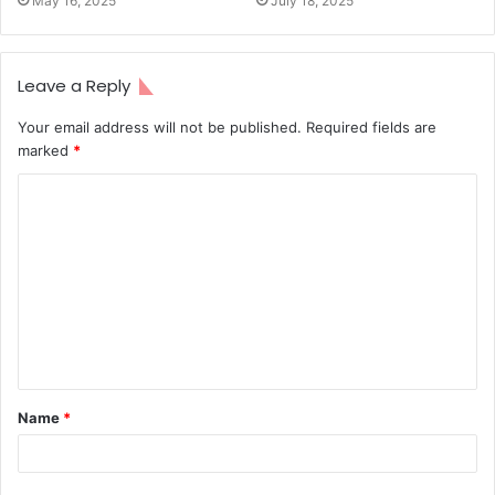
May 16, 2025
July 18, 2025
Leave a Reply
Your email address will not be published.
Required fields are
marked
*
C
o
m
m
e
n
t
Name
*
*