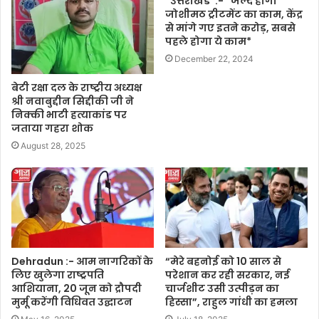
*उत्तराखंड*:- *जल्द होगा
जोशीमठ ट्रीटमेंट का काम, केंद्र
से मांगे गए इतने करोड़, सबसे
पहले होगा ये काम*
December 22, 2024
बेटी रक्षा दल के राष्ट्रीय अध्यक्ष
श्री नवाबुद्दीन सिद्दीकी जी ने
निक्की भाटी हत्याकांड पर
जताया गहरा शोक
August 28, 2025
Dehradun :- आम नागरिकों के
“मेरे बहनोई को 10 साल से
लिए खुलेगा राष्ट्रपति
परेशान कर रही सरकार, नई
आशियाना, 20 जून को द्रौपदी
चार्जशीट उसी उत्पीड़न का
मुर्मू करेंगी विधिवत उद्घाटन
हिस्सा”, राहुल गांधी का हमला