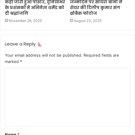
कहीं जारी हुआ पोस्टर, दुनियाभर
जन्मदिन पर सायरा बानो ने
के प्रशंसकों ने अभिनेता धर्मेंद्र को
शेयर की दिलीप कुमार संग
दी श्रद्धांजलि
थ्रोबैक फोटोज
November 26, 2025
August 23, 2025
Leave a Reply
Your email address will not be published.
Required fields are
marked
*
C
o
m
m
e
n
t
Name
*