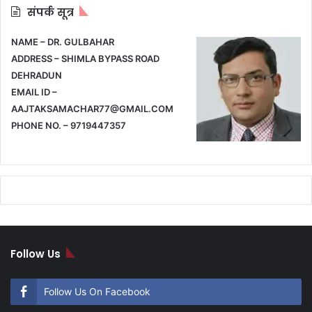
संपर्क सूत्र
NAME – DR. GULBAHAR
ADDRESS – SHIMLA BYPASS ROAD
DEHRADUN
EMAIL ID –
AAJTAKSAMACHAR77@GMAIL.COM
PHONE NO. – 9719447357
Follow Us
Follow Us On Facebook