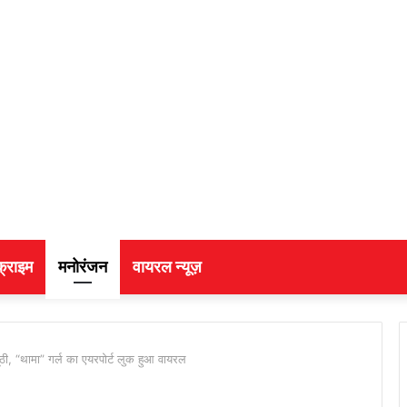
क्राइम
मनोरंजन
वायरल न्यूज़
ूठी, “थामा” गर्ल का एयरपोर्ट लुक हुआ वायरल