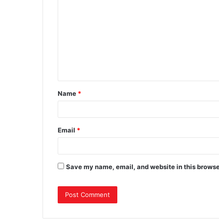
o
m
m
e
n
t
Name
*
*
Email
*
Save my name, email, and website in this browse