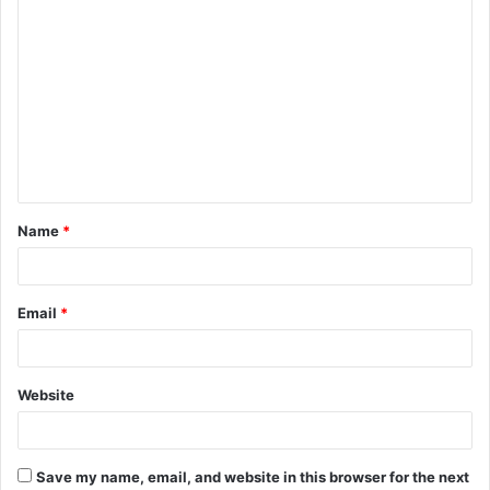
C
o
m
m
e
n
t
Name
*
*
Email
*
Website
Save my name, email, and website in this browser for the next