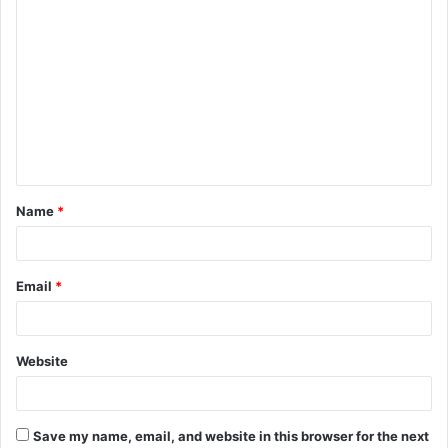
C
o
m
m
e
n
t
Name
*
*
Email
*
Website
Save my name, email, and website in this browser for the next