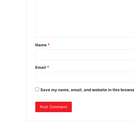
m
m
e
n
t
Name
*
*
Email
*
Save my name, email, and website in this browse