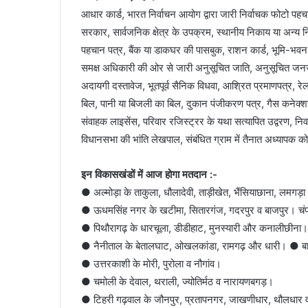
आधार कार्ड, भारत निर्वाचन आयोग द्वारा जारी निर्वाचक फोटो पहचान प
सरकार, सार्वजनिक क्षेत्र के उपक्रम, स्थानीय निकाय या अन्य निज
पहचान पत्र, बैंक या डाकघर की पासबुक, राशन कार्ड, भूमि-भवन र
समक्ष अधिकारी की ओर से जारी अनुसूचित जाति, अनुसूचित जनजाति,
अदायगी दस्तावेज, भूतपूर्व सैनिक विधवा, आश्रित प्रमाणपत्र, रेल
बिल, पानी या बिजली का बिल, दुकान पंजीकरण पत्र, गैस कनेक्शन 
संवाहक लाइसेंस, परिवार रजिस्ट्रर के यथा सत्यापित उद्वरण, निवा
विधानसभा की भांति लेखपाल, संबंधित ग्राम में तैनात अध्यापक 
इन विकासखंडों में आज होगा मतदान :-
● अल्मोड़ा के ताकुला, धौलादेवी, ताड़ीखेत, भैंसियाछाना, लमगड
● ऊधमसिंह नगर के खटीमा, सितारगंज, गदरपुर व बाजपुर। चंपा
● पिथौरागढ़ के धारचूला, डीडीहाट, मुनस्यारी और कनालीछीना।
● नैनीताल के बेतालघाट, ओखलकांडा, रामगढ़ और धारी। ● बाग
● उत्तरकाशी के मोरी, पुरोला व नौगांव।
● चमोली के देवाल, थराली, ज्योतिर्मठ व नारायणबगड़।
● टिहरी गढ़वाल के जौनपुर, प्रतापनगर, जाखणीधार, थौलधार 