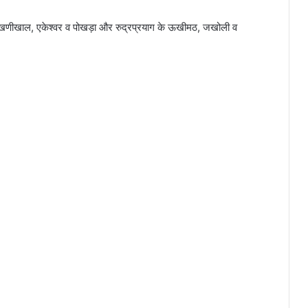
ल, रिखणीखाल, एकेश्वर व पोखड़ा और रुद्रप्रयाग के ऊखीमठ, जखोली व