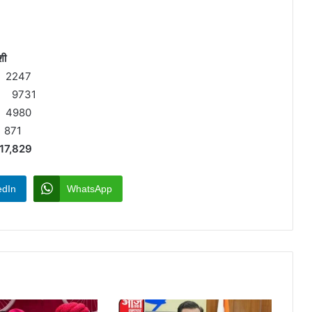
ी
2247
 9731
4980
871
29
edIn
WhatsApp