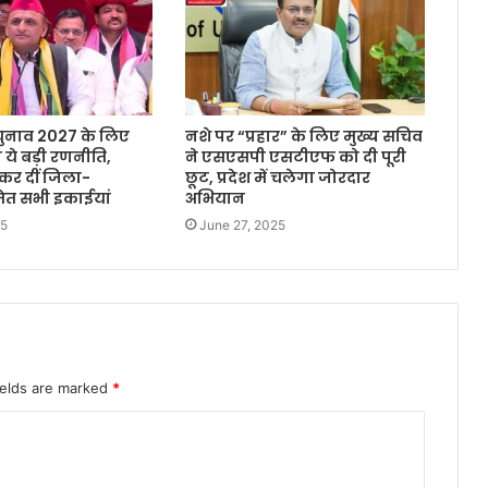
ुनाव 2027 के लिए
नशे पर “प्रहार” के लिए मुख्य सचिव
 ये बड़ी रणनीति,
ने एसएसपी एसटीएफ को दी पूरी
कर दीं जिला-
छूट, प्रदेश में चलेगा जोरदार
त सभी इकाईयां
अभियान
25
June 27, 2025
ields are marked
*