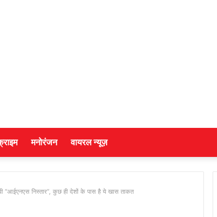
क्राइम
मनोरंजन
वायरल न्यूज़
वी “आईएनएस निस्तार”, कुछ ही देशों के पास है ये खास ताकत