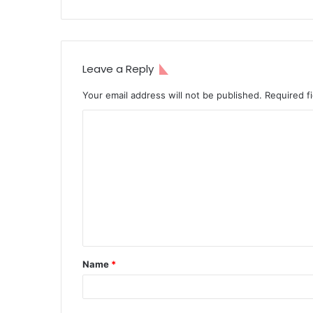
Leave a Reply
Your email address will not be published.
Required f
C
o
m
m
e
n
t
Name
*
*