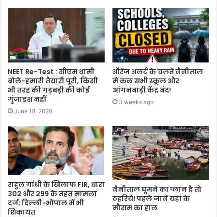
NEET Re-Test : सीएम धामी
ऑरेंज अलर्ट के चलते नैनीताल
बोले-हमारी तैयारी पूरी, किसी
में कल सभी स्कूल और
भी तरह की गड़बड़ी की कोई
आंगनबाड़ी केंद्र बंद!
गुंजाइश नहीं
3 weeks ago
June 18, 2026
राहुल गांधी के खिलाफ FIR, धारा
नैनीताल घूमने का प्लान है तो
302 और 299 के तहत मामला
ठहरिये! पहले जानें यहां के
दर्ज; दिल्ली-भोपाल में भी
मौसम का हाल
शिकायत