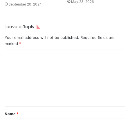
May 23, 2026
September 20, 2024
Leave a Reply
Your email address will not be published.
Required fields are
marked
*
C
o
m
m
e
n
t
Name
*
*