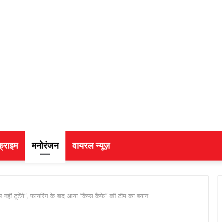
क्राइम
मनोरंजन
वायरल न्यूज़
ीं टूटेंगे”, फायरिंग के बाद आया “कैप्स कैफे” की टीम का बयान