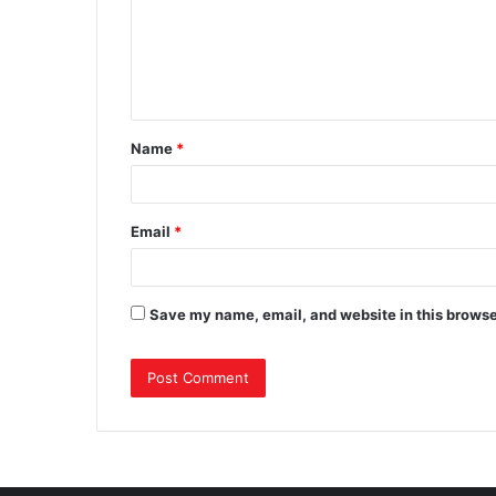
m
e
n
t
Name
*
*
Email
*
Save my name, email, and website in this browse