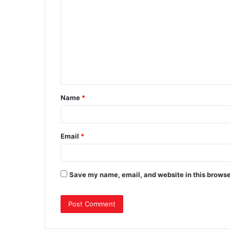
o
m
m
e
n
t
Name
*
*
Email
*
Save my name, email, and website in this browse