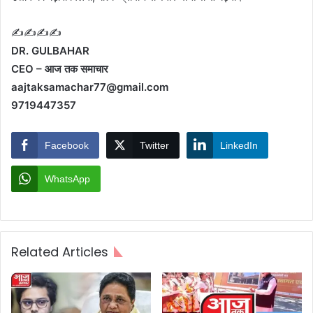
✍️✍️✍️✍️
DR. GULBAHAR
CEO – आज तक समाचार
aajtaksamachar77@gmail.com
9719447357
Facebook
Twitter
LinkedIn
WhatsApp
Related Articles