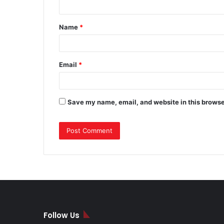
t
Name
*
*
Email
*
Save my name, email, and website in this browse
Follow Us