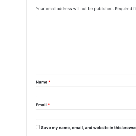
Your email address will not be published.
Required f
C
o
m
m
e
n
t
Name
*
*
Email
*
Save my name, email, and website in this browse