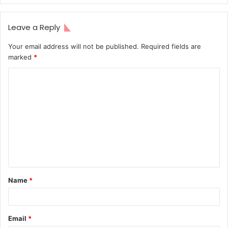
Leave a Reply
Your email address will not be published.
Required fields are
marked
*
C
o
m
m
e
n
t
Name
*
*
Email
*