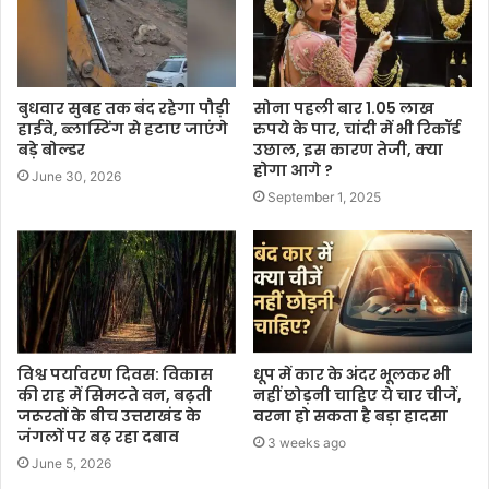
बुधवार सुबह तक बंद रहेगा पौड़ी
सोना पहली बार 1.05 लाख
हाईवे, ब्लास्टिंग से हटाए जाएंगे
रुपये के पार, चांदी में भी रिकॉर्ड
बड़े बोल्डर
उछाल, इस कारण तेजी, क्या
होगा आगे ?
June 30, 2026
September 1, 2025
विश्व पर्यावरण दिवस: विकास
धूप में कार के अंदर भूलकर भी
की राह में सिमटते वन, बढ़ती
नहीं छोड़नी चाहिए ये चार चीजें,
जरूरतों के बीच उत्तराखंड के
वरना हो सकता है बड़ा हादसा
जंगलों पर बढ़ रहा दबाव
3 weeks ago
June 5, 2026