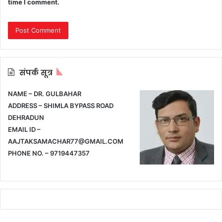
time I comment.
संपर्क सूत्र
NAME – DR. GULBAHAR
ADDRESS – SHIMLA BYPASS ROAD
DEHRADUN
EMAIL ID –
AAJTAKSAMACHAR77@GMAIL.COM
PHONE NO. – 9719447357