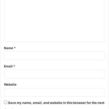
o
m
m
e
n
t
Name
*
*
Email
*
Website
Save my name, email, and website in this browser for the next