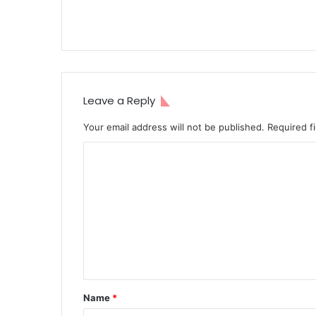
Leave a Reply
Your email address will not be published.
Required f
C
o
m
m
e
n
t
Name
*
*